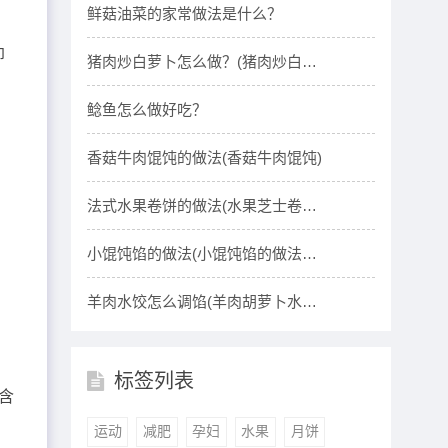
​鲜菇油菜的家常做法是什么？
即
​猪肉炒白萝卜怎么做？(猪肉炒白萝
卜丝的做
​鲶鱼怎么做好吃？
香菇牛肉馄饨的做法(香菇牛肉馄饨)
法式水果卷饼的做法(水果芝士卷饼
的做法)
小馄饨馅的做法(小馄饨馅的做法和
配料视频)
羊肉水饺怎么调馅(羊肉胡萝卜水饺
馅)
标签列表
含
运动
减肥
孕妇
水果
月饼