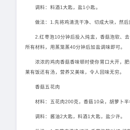
调料：料酒1大匙，盐1小匙。
做法：1.先将鸡清洗干净、切成大块，然后
2.红枣泡10分钟后投入炖盅，香菇泡软、去
所有材料，用蒸笼蒸40分钟后加盐调味即可。
浓浓的鸡肉香菇香味顿时使你胃口大开，肥嫩
莱有饭还有汤，营养又美味，令人回味无穷。
香菇五花肉
材料：五花肉200克，香菇10朵，胡萝卜半
调料：酱油2大匙，料酒1大匙，盐少许。