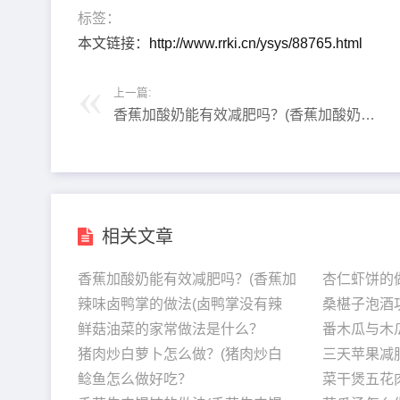
标签：
本文链接：
http://www.rrki.cn/ysys/88765.html
上一篇:
香蕉加酸奶能有效减肥吗？(香蕉加酸奶的
功效能减肥吗)
相关文章
香蕉加酸奶能有效减肥吗？(香蕉加
杏仁虾饼的
辣味卤鸭掌的做法(卤鸭掌没有辣
桑椹子泡酒
​鲜菇油菜的家常做法是什么？
番木瓜与木
​猪肉炒白萝卜怎么做？(猪肉炒白
三天苹果减
​鲶鱼怎么做好吃？
菜干煲五花