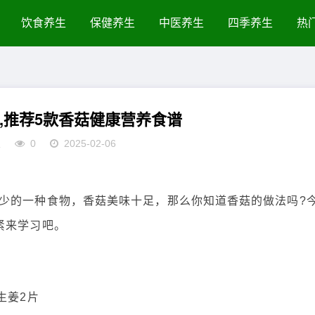
饮食养生
保健养生
中医养生
四季养生
热
,推荐5款香菇健康营养食谱
生
0
2025-02-06
的一种食物，香菇美味十足，那么你知道香菇的做法吗?
紧来学习吧。
生姜2片