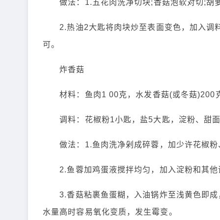
做法：1.五花肉洗净切块;香菇泡软对切;胡
2.热油2大匙将肉块炒至表面变色，加入调料
可。
炸香菇
材料：鱼肉1 00克，水发香菇(或冬菇)200
调料：花椒粉1小匙，盐5大匙，淀粉、甜面
做法：1.鱼肉洗净剁成碎蓉，加少许花椒粉
2.鱼蓉加鸡蛋液搅拌均匀，加入淀粉和其他
3.香菇粘裹鱼蛋糊，入油锅炸至浅黄色即成，
水量高时容易氧化变质，发生霉变。