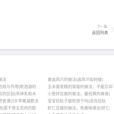
下一篇:
返回列表
做法
香卤凤爪的做法(卤凤爪如何做)
功效与作用(蛇泡酒的
玉米面发糕的家庭的做法，不能忘却
瓜的区别(吊钟乳和木
小葱拌豆腐的做法，最经典的美食(
肥食谱(3天苹果减肥法
宝宝拉肚子能吃饼干吗(适合拉肚
肉(菜干煲五花肉的配
虾仁豆腐的做法，色香味俱全(虾仁