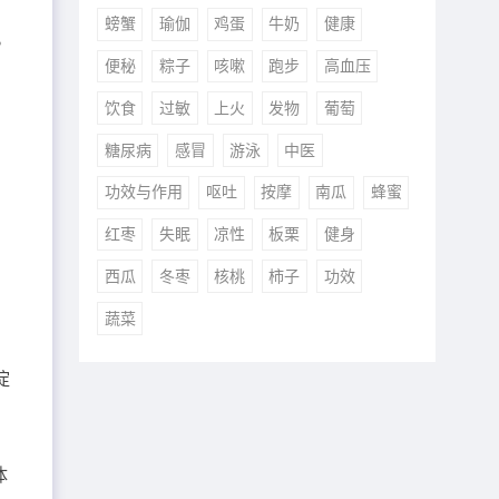
螃蟹
瑜伽
鸡蛋
牛奶
健康
。
便秘
粽子
咳嗽
跑步
高血压
饮食
过敏
上火
发物
葡萄
糖尿病
感冒
游泳
中医
功效与作用
呕吐
按摩
南瓜
蜂蜜
红枣
失眠
凉性
板栗
健身
西瓜
冬枣
核桃
柿子
功效
蔬菜
淀
体