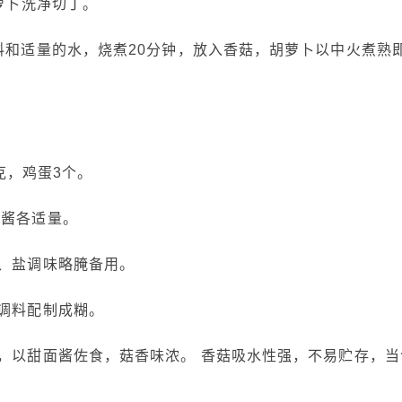
萝卜洗净切丁。
和适量的水，烧煮20分钟，放入香菇，胡萝卜以中火煮熟
克，鸡蛋3个。
酱各适量。
、盐调味略腌备用。
调料配制成糊。
以甜面酱佐食，菇香味浓。 香菇吸水性强，不易贮存，当