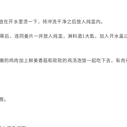
放在开水里烫一下，待冲洗干净之后放入炖盅内。
蒂后，连同姜片一并放入炖盅，淋料酒1大匙，加入开水盖
的鸡肉加上鲜美香菇和软软的鸡汤泡饭一起吃下去，有肉
根。