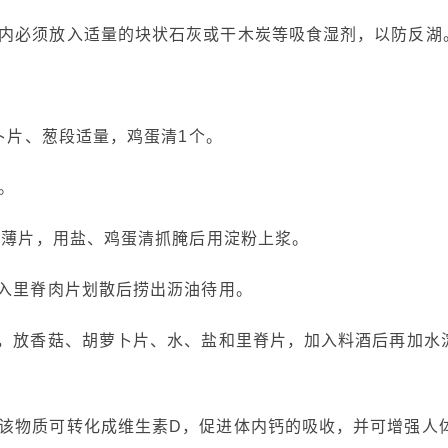
必须放入适量的块状石灰或干木炭等吸食湿剂，以防反湖
卜片、葱段适量，鸡蛋清1个。
。
薄片，用盐、鸡蛋清抓腌后用淀粉上浆。
入里脊肉片划散后捞出沥油待用。
，放香菇、胡萝卜片、水、盐和里脊片，加入料酒后再加水
物质可转化成维生素D，促进体内钙的吸收，并可增强人