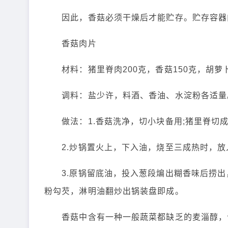
因此，香菇必须干燥后才能贮存。贮存容器内
香菇肉片
材料：猪里脊肉200克，香菇150克，胡萝
调料：盐少许，料酒、香油、水淀粉各适量
做法：1.香菇洗净，切小块备用;猪里脊切成
2.炒锅置火上，下入油，烧至三成热时，放
3.原锅留底油，投入葱段煸出糊香味后捞出
粉勾芡，淋明油翻炒出锅装盘即成。
香菇中含有一种一般蔬菜都缺乏的麦淄醇，该