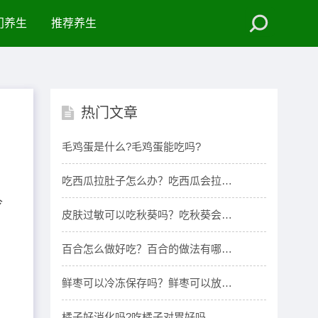
门养生
推荐养生
热门文章
毛鸡蛋是什么?毛鸡蛋能吃吗?
吃西瓜拉肚子怎么办？吃西瓜会拉肚
子吗？
今
皮肤过敏可以吃秋葵吗？吃秋葵会皮
肤过敏吗？
百合怎么做好吃？百合的做法有哪
些？
鲜枣可以冷冻保存吗？鲜枣可以放冰
箱吗？
橘子好消化吗?吃橘子对胃好吗