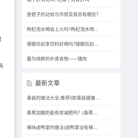
使君子的功效与作用及禁忌有哪些？
枸杞泡水喝会上火吗?枸杞泡水喝的
功效与作
过
德御坊初享饮料好喝吗?德御坊初享
饮料多少
最为纯粹的补肾食物——猪肉
有
最新文章
香菇的做法大全,推荐5款香菇健康营
养食谱
香蕉加酸奶能有效减肥吗？(香蕉加
酸奶的功效
辣味卤鸭掌的做法(卤鸭掌没有辣味
怎么办)