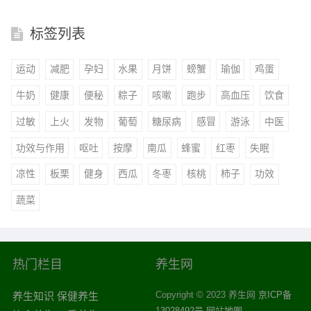
标签列表
运动
减肥
孕妇
水果
月饼
螃蟹
瑜伽
鸡蛋
牛奶
健康
便秘
粽子
咳嗽
跑步
高血压
饮食
过敏
上火
发物
葡萄
糖尿病
感冒
游泳
中医
功效与作用
呕吐
按摩
南瓜
蜂蜜
红枣
失眠
凉性
板栗
健身
西瓜
冬枣
核桃
柿子
功效
蔬菜
热门栏目
养生网
Copyright © 2023 养生网
京ICP备
养生知识
保健养生
13028492号
网站地图